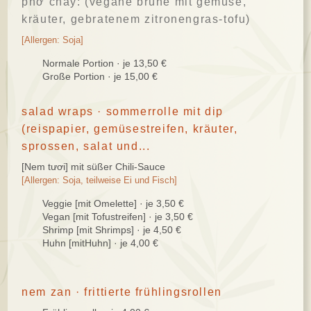
phở chay: (vegane brühe mit gemüse,
kräuter, gebratenem zitronengras-tofu)
[Allergen: Soja]
Normale Portion · je 13,50 €
Große Portion · je 15,00 €
salad wraps · sommerrolle mit dip
(reispapier, gemüsestreifen, kräuter,
sprossen, salat und...
[Nem tươi] mit süßer Chili-Sauce
[Allergen: Soja, teilweise Ei und Fisch]
Veggie [mit Omelette] · je 3,50 €
Vegan [mit Tofustreifen] · je 3,50 €
Shrimp [mit Shrimps] · je 4,50 €
Huhn [mitHuhn] · je 4,00 €
nem zan · frittierte frühlingsrollen